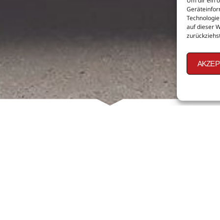
Um dir ein 
Geräteinfor
Technologie
auf dieser 
zurückziehs
AKZEP