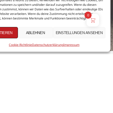
optimales Erlebnis zu bieten, verwenden wir Technologien wie Cookies, um
mationen zu speichern und/oder darauf zuzugreifen. Wenn du diesen
n zustimmst, können wir Daten wie das Surfverhalten oder eindeutige IDs
Website verarbeiten. Wenn du deine Zustimmung nicht erteilst oder
0
t, können bestimmte Merkmale und Funktionen beeinträchtigt werden.
TIEREN
ABLEHNEN
EINSTELLUNGEN ANSEHEN
Cookie-Richtlinie
Datenschutzerklärung
Impressum